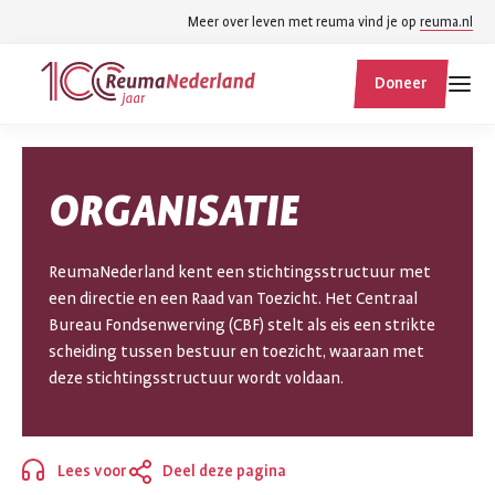
Spring
Spring
Meer over leven met reuma vind je op
reuma.nl
naar
naar
ReumaNederland
hoofdinhoud
footer
Doneer
homepage
navigatie
Zoek
Zoek
ORGANISATIE
binnen
reumanederland.nl
ReumaNederland kent een stichtingsstructuur met
een directie en een Raad van Toezicht. Het Centraal
Bureau Fondsenwerving (CBF) stelt als eis een strikte
scheiding tussen bestuur en toezicht, waaraan met
deze stichtingsstructuur wordt voldaan.
Lees voor
Deel deze pagina
Sluiten