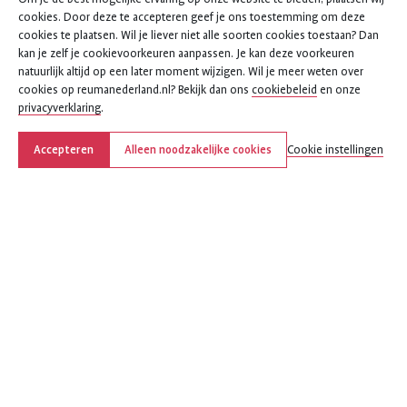
cookies. Door deze te accepteren geef je ons toestemming om deze
cookies te plaatsen. Wil je liever niet alle soorten cookies toestaan? Dan
kan je zelf je cookievoorkeuren aanpassen. Je kan deze voorkeuren
natuurlijk altijd op een later moment wijzigen. Wil je meer weten over
cookies op reumanederland.nl? Bekijk dan ons
cookiebeleid
en onze
privacyverklaring
.
Accepteren
Alleen noodzakelijke cookies
Cookie instellingen
Deel deze pagina
Deel
Deel
Deel
Deel
Deel
deze
deze
deze
deze
deze
pagina
pagina
pagina
pagina
pagina
op
op
op
via
via
Facebook
X
LinkedIn
WhatsApp
e-