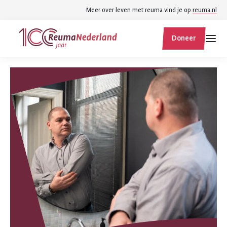
Spring
Spring
Meer over leven met reuma vind je op
reuma.nl
naar
naar
ReumaNederland
hoofdinhoud
footer
Doneer
homepage
navigatie
Zoek
Zoek
binnen
reumanederland.nl