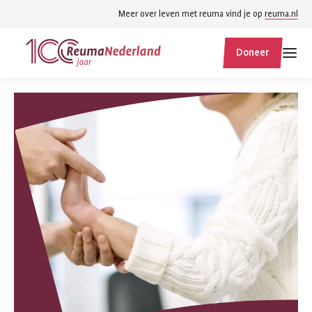
Spring
Spring
Meer over leven met reuma vind je op
reuma.nl
naar
naar
ReumaNederland
hoofdinhoud
footer
Doneer
homepage
navigatie
Zoek
Zoek
binnen
reumanederland.nl