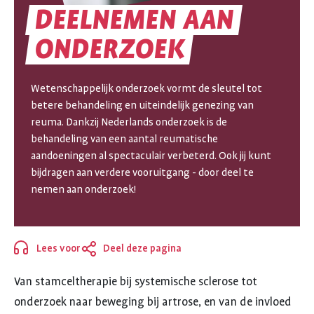
DEELNEMEN
AAN
DEELNEMEN
ONDERZOEK
AAN
Wetenschappelijk onderzoek vormt de sleutel tot
ONDERZOEK
betere behandeling en uiteindelijk genezing van
reuma. Dankzij Nederlands onderzoek is de
behandeling van een aantal reumatische
aandoeningen al spectaculair verbeterd. Ook jij kunt
bijdragen aan verdere vooruitgang - door deel te
nemen aan onderzoek!
Lees voor
Deel deze pagina
Sluiten
Van stamceltherapie bij systemische sclerose tot
onderzoek naar beweging bij artrose, en van de invloed