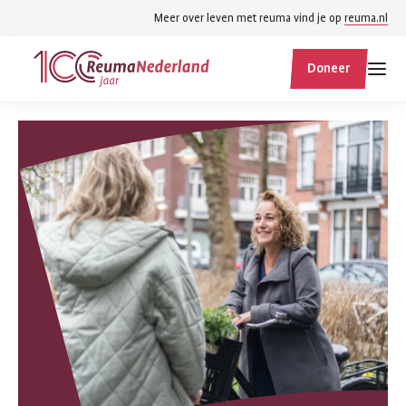
Spring
Spring
Meer over leven met reuma vind je op
reuma.nl
naar
naar
ReumaNederland
hoofdinhoud
footer
Doneer
homepage
navigatie
Zoek
Zoek
binnen
reumanederland.nl