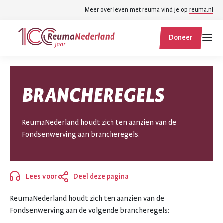
Spring
Spring
Meer over leven met reuma vind je op
reuma.nl
naar
naar
ReumaNederland
hoofdinhoud
footer
Doneer
homepage
navigatie
Zoek
Zoek
BRANCHEREGELS
binnen
reumanederland.nl
ReumaNederland houdt zich ten aanzien van de
Fondsenwerving aan brancheregels.
Lees voor
Deel deze pagina
Sluiten
ReumaNederland houdt zich ten aanzien van de
Fondsenwerving aan de volgende brancheregels: