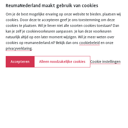
ReumaNederland maakt gebruik van cookies
Om je de best mogelijke ervaring op onze website te bieden, plaatsen wij
cookies. Door deze te accepteren geef je ons toestemming om deze
cookies te plaatsen. Wil je liever niet alle soorten cookies toestaan? Dan
kan je zelf je cookievoorkeuren aanpassen. Je kan deze voorkeuren
natuurlijk altijd op een later moment wijzigen. Wil je meer weten over
cookies op reumanederland.nl? Bekijk dan ons
cookiebeleid
en onze
privacyverklaring
.
Accepteren
Alleen noodzakelijke cookies
Cookie instellingen
Deel deze pagina
Deel
Deel
Deel
Deel
Deel
deze
deze
deze
deze
deze
pagina
pagina
pagina
pagina
pagina