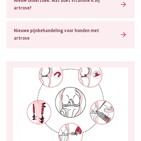
Nieuw onderzoek: wat doet vitamine K bij
artrose?
Nieuwe pijnbehandeling voor honden met
artrose