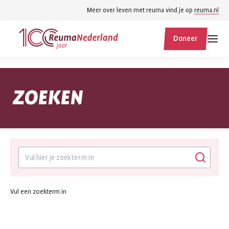
Spring
Spring
Meer over leven met reuma vind je op
reuma.nl
naar
naar
ReumaNederland
hoofdinhoud
footer
Doneer
homepage
navigatie
ZOEKEN
Zoeken
Zoeken
Vul een zoekterm in