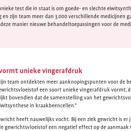
ieke test die in staat is om goede- en slechte eiwitsynthe
g en zijn team meer dan 3.000 verschillende medicijnen g
op deze manier nieuwe behandeltoepassingen voor de medic
 vormt unieke vingerafdruk
 zijn team ontdekten meer aanknopingspunten voor de be
richtsvloeistof een soort unieke vingerafdruk vormt; die
lijkt bovendien dat de samenstelling van het gewrichtsvo
eiwitsynthese in kraakbeencellen.”
wricht heeft nauwelijks vocht. Bij een ziek gewricht is er ju
de gewrichtsvloeistof een negatief effect op de aanmaak v