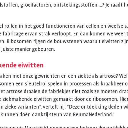
stoffen, groeifactoren, ontstekingsstoffen …? Je raadt het
el rollen in het goed functioneren van cellen en weefsel
de fabricage ervan strak verloopt. En dan komen we weer 
tten. Ribosomen rijgen de bouwstenen waaruit eiwitten zi
e juiste manier gebeuren.
kende eiwitten
maken met onze gewrichten en een ziekte als artrose? Welt
somen een sleutelrol spelen in processen als kraakbeen
et artrose draaien de fabriekjes niet zoals ze moeten dra
ke ziekmakende eiwitten gemaakt door de ribosomen. Hie
 zieke varianten”, vertelt hij. “Deze ontdekking deden wi
 kunnen doen dankzij steun van ReumaNederland.”