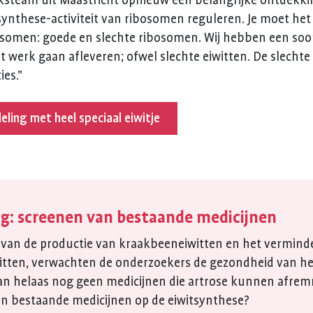
steam uit Maastricht opnieuw een belangrijke ontdekki
nthese-activiteit van ribosomen reguleren. Je moet het zo
somen: goede en slechte ribosomen. Wij hebben een soor
werk gaan afleveren; ofwel slechte eiwitten. De slechte
ies.”
ling met heel speciaal eiwitje
g: screenen van bestaande medicijnen
van de productie van kraakbeeneiwitten en het vermind
tten, verwachten de onderzoekers de gezondheid van he
an helaas nog geen medicijnen die artrose kunnen afrem
van bestaande medicijnen op de eiwitsynthese?