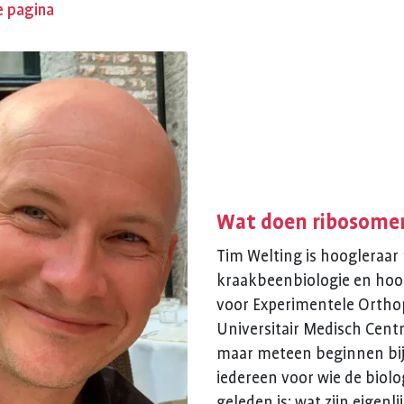
e pagina
Wat doen ribosome
Tim Welting is hoogleraar
kraakbeenbiologie en hoo
voor Experimentele Ortho
Universitair Medisch Cen
maar meteen beginnen bij
iedereen voor wie de biolo
geleden is: wat zijn eigen