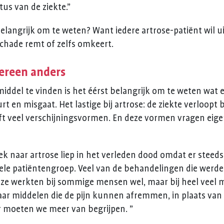
tus van de ziekte.”
belangrijk om te weten? Want iedere artrose-patiënt wil ui
chade remt of zelfs omkeert.
dereen anders
iddel te vinden is het éérst belangrijk om te weten wat
rt en misgaat. Het lastige bij artrose: de ziekte verloopt 
eft veel verschijningsvormen. En deze vormen vragen eige
oek naar artrose liep in het verleden dood omdat er steed
le patiëntengroep. Veel van de behandelingen die werden 
 ze werkten bij sommige mensen wel, maar bij heel veel 
aar middelen die de pijn kunnen afremmen, in plaats van 
ar moeten we meer van begrijpen. ”