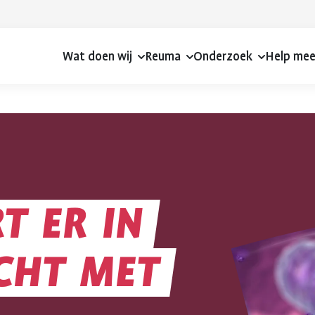
Wat doen wij
Reuma
Onderzoek
Help me
RT
ER
IN
CHT
MET