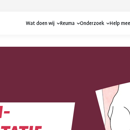
Wat doen wij
Reuma
Onderzoek
Help me
-