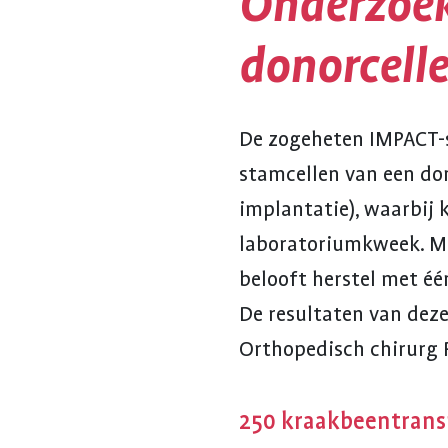
Onderzoe
donorcell
De zogeheten IMPACT-s
stamcellen van een do
implantatie), waarbij 
laboratoriumkweek. Ma
belooft herstel met éé
De resultaten van deze
Orthopedisch chirurg R
250 kraakbeentransp