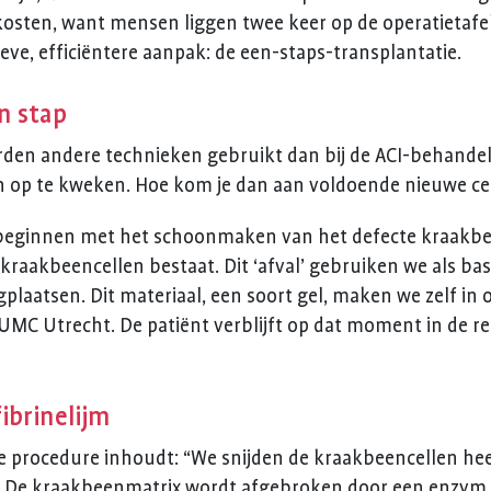
osten, want mensen liggen twee keer op de operatietaf
ve, efficiëntere aanpak: de een-staps-transplantatie.
n stap
den andere technieken gebruikt dan bij de ACI-behandel
n op te kweken. Hoe kom je dan aan voldoende nieuwe ce
e beginnen met het schoonmaken van het defecte kraakbee
 kraakbeencellen bestaat. Dit ‘afval’ gebruiken we als bas
gplaatsen. Dit materiaal, een soort gel, maken we zelf in 
et UMC Utrecht. De patiënt verblijft op dat moment in de r
ibrinelijm
de procedure inhoudt: “We snijden de kraakbeencellen hee
je. De kraakbeenmatrix wordt afgebroken door een enzym i