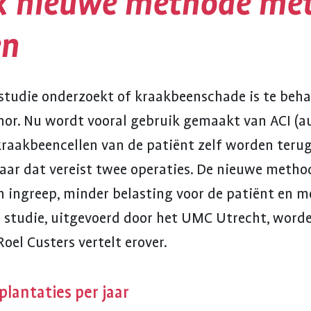
k nieuwe methode me
en
tudie onderzoekt of kraakbeenschade is te beh
nor. Nu wordt vooral gebruik gemaakt van ACI (
kraakbeencellen van de patiënt zelf worden teru
ar dat vereist twee operaties. De nieuwe metho
n ingreep, minder belasting voor de patiënt en mo
 studie, uitgevoerd door het UMC Utrecht, worde
oel Custers vertelt erover.
lantaties per jaar