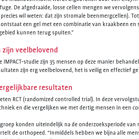
rifuge. De afgedraaide, losse cellen mengen we vervolgen
precies wil weten: dat zijn stromale beenmergcellen). To
Zo ontstaat een gel met een combinatie van kraakbeen en 
e gebied kunnen terug spuiten.”
 zijn veelbelovend
rste IMPACT-studie zijn 35 mensen op deze manier behande
ltaten zijn erg veelbelovend, het is veilig en effectief g
ergelijkbare resultaten
eten RCT (randomized controlled trial). In deze vervolgs
niek en die vergelijken we met dertig mensen in een con
egroep konden uiteindelijk na de onderzoeksperiode va
vertelt de orthopeed. “Inmiddels hebben we bijna alle me