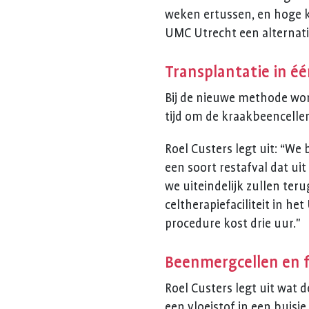
weken ertussen, en hoge k
UMC Utrecht een alternatie
Transplantatie in éé
Bij de nieuwe methode wor
tijd om de kraakbeencelle
Roel Custers legt uit: “W
een soort restafval dat uit
we uiteindelijk zullen teru
celtherapiefaciliteit in h
procedure kost drie uur."
Beenmergcellen en f
Roel Custers legt uit wat 
een vloeistof in een buis