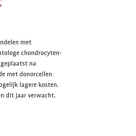
t
andelen met
autologe chondrocyten-
ggeplaatst na
de met donorcellen
gelijk lagere kosten.
n dit jaar verwacht.