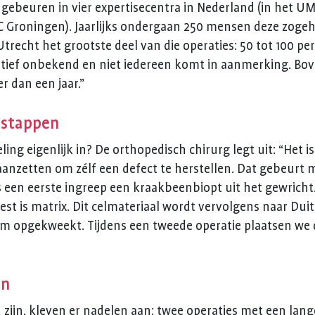
gebeuren in vier expertisecentra in Nederland (in het UM
 Groningen). Jaarlijks ondergaan 250 mensen deze zogeh
Utrecht het grootste deel van die operaties: 50 tot 100 p
elatief onbekend en niet iedereen komt in aanmerking. Bov
r dan een jaar.”
 stappen
ng eigenlijk in? De orthopedisch chirurg legt uit: “Het 
aanzetten om zélf een defect te herstellen. Dat gebeurt m
 een eerste ingreep een kraakbeenbiopt uit het gewricht.
est is matrix. Dit celmateriaal wordt vervolgens naar Du
um opgekweekt. Tijdens een tweede operatie plaatsen we 
en
zijn, kleven er nadelen aan: twee operaties met een lang