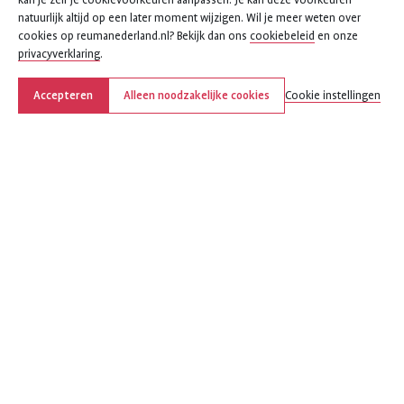
kan je zelf je cookievoorkeuren aanpassen. Je kan deze voorkeuren
natuurlijk altijd op een later moment wijzigen. Wil je meer weten over
cookies op reumanederland.nl? Bekijk dan ons
cookiebeleid
en onze
privacyverklaring
.
Accepteren
Alleen noodzakelijke cookies
Cookie instellingen
Deel deze pagina
Deel
Deel
Deel
Deel
Deel
deze
deze
deze
deze
deze
pagina
pagina
pagina
pagina
pagina
op
op
op
via
via
Facebook
X
LinkedIn
WhatsApp
e-
(voorheen
mail
Over ReumaNederland
Twitter)