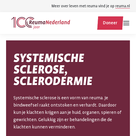
Spring
Spring
Meer over leven met reuma vind je op
reuma.nl
naar
naar
ReumaNederland
hoofdinhoud
footer
Doneer
homepage
navigatie
Zoek
Zoek
SYSTEMISCHE
binnen
reumanederland.nl
SCLEROSE,
SCLERODERMIE
Systemische sclerose is een vorm van reuma. Je
bindweefsel raakt ontstoken en verhardt. Daardoor
kun je klachten krijgen aan je huid, organen, spieren of
gewrichten. Gelukkig zijn er behandelingen die de
klachten kunnen verminderen.