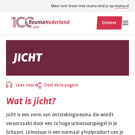
Spring
Spring
Meer over leven met reuma vind je op
reuma.nl
naar
naar
ReumaNederland
hoofdinhoud
footer
Doneer
homepage
navigatie
Zoek
Zoek
JICHT
binnen
reumanederland.nl
Lees voor
Deel deze pagina
Sluiten
Wat is jicht?
Jicht is een vorm van ontstekingsreuma die wordt
veroorzaakt door een te hoge urinezuurspiegel in je
lichaam. Urinezuur is een normaal afvalproduct van je