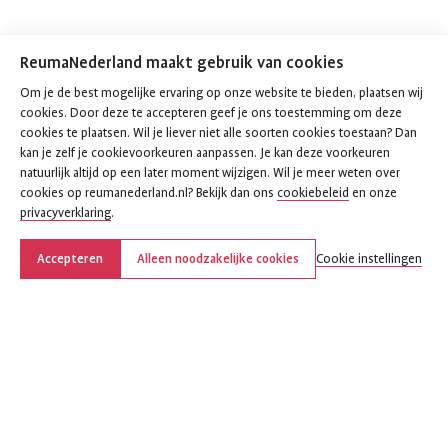
ReumaNederland maakt gebruik van cookies
Om je de best mogelijke ervaring op onze website te bieden, plaatsen wij
cookies. Door deze te accepteren geef je ons toestemming om deze
cookies te plaatsen. Wil je liever niet alle soorten cookies toestaan? Dan
kan je zelf je cookievoorkeuren aanpassen. Je kan deze voorkeuren
natuurlijk altijd op een later moment wijzigen. Wil je meer weten over
cookies op reumanederland.nl? Bekijk dan ons
cookiebeleid
en onze
privacyverklaring
.
Accepteren
Alleen noodzakelijke cookies
Cookie instellingen
Deel deze pagina
Deel
Deel
Deel
Deel
Deel