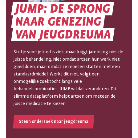
JUMP:
DE
SPRONG
NAAR
GENEZING
JUMP:
VAN
JEUGDREUMA
DE
SPRONG
Stel je voor: je kind is ziek, maar krijgt jarenlang niet de
juiste behandeling. Niet omdat artsen hun werk niet
NAAR
goed doen, maar omdat ze moeten starten met een
standaardmiddel. Werkt dit niet, volgt een
GENEZING
onmogelijke zoektocht langs vele
behandelcombinaties. JUMP wil dat veranderen. Dit
VAN
slimme dataplatform helpt artsen om meteen de
JEUGDREUMA
juiste medicatie te kiezen.
Steun onderzoek naar jeugdreuma