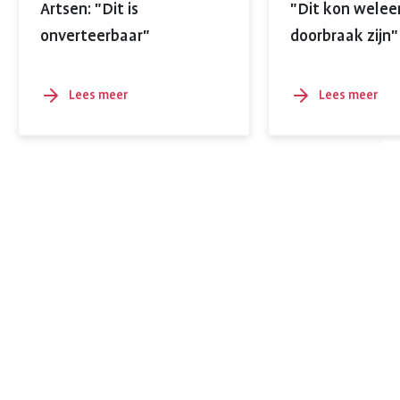
Artsen: "Dit is
"Dit kon welee
onverteerbaar"
doorbraak zijn"
Lees meer
Lees meer
over
over
Dit
Lees
kan
meer
niet
langer