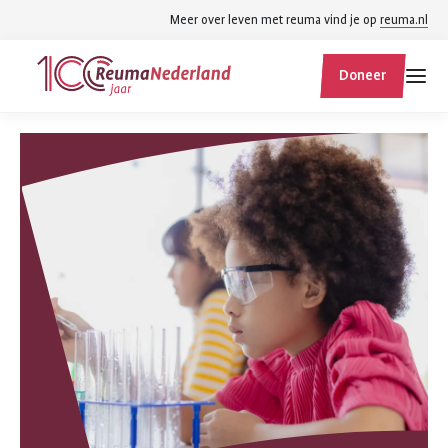
Spring
Spring
Meer over leven met reuma vind je op
reuma.nl
naar
naar
ReumaNederland
hoofdinhoud
footer
Doneer
homepage
navigatie
Zoek
Zoek
binnen
reumanederland.nl