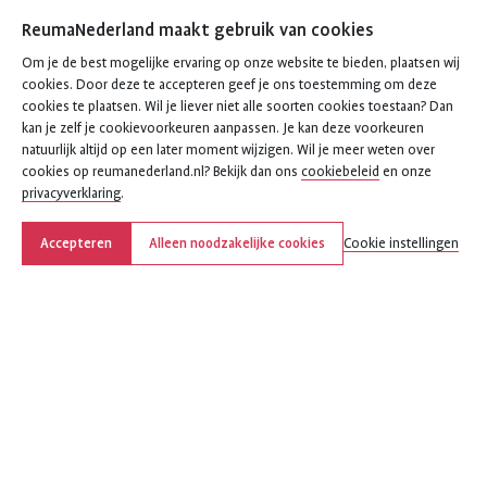
ReumaNederland maakt gebruik van cookies
Om je de best mogelijke ervaring op onze website te bieden, plaatsen wij
cookies. Door deze te accepteren geef je ons toestemming om deze
cookies te plaatsen. Wil je liever niet alle soorten cookies toestaan? Dan
kan je zelf je cookievoorkeuren aanpassen. Je kan deze voorkeuren
natuurlijk altijd op een later moment wijzigen. Wil je meer weten over
cookies op reumanederland.nl? Bekijk dan ons
cookiebeleid
en onze
privacyverklaring
.
Accepteren
Alleen noodzakelijke cookies
Cookie instellingen
Deel deze pagina
Deel
Deel
Deel
Deel
Deel
deze
deze
deze
deze
deze