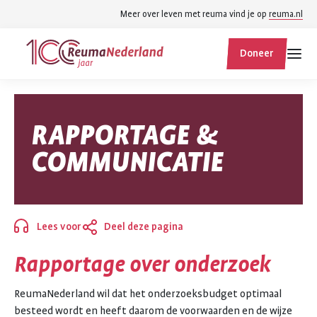
Spring
Spring
Meer over leven met reuma vind je op
reuma.nl
naar
naar
ReumaNederland
hoofdinhoud
footer
Doneer
homepage
navigatie
Zoek
Zoek
RAPPORTAGE &
binnen
reumanederland.nl
COMMUNICATIE
Lees voor
Deel deze pagina
Sluiten
Rapportage over onderzoek
ReumaNederland wil dat het onderzoeksbudget optimaal
besteed wordt en heeft daarom de voorwaarden en de wijze