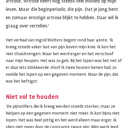
artrose. ‘Artrose heeft nog steeds veel invloed op mijn
OVERKOMEN"
leven. Maar die beginperiode, die pijn. Dat je jong bent
en zomaar ernstige artrose blijkt te hebben. Daar wil ik
graag over vertellen.’
Het verhaal van Ingrid Wolters begint rond haar 40ste. ‘Ik
kreeg steeds vaker last van pijn boven mijn knie. Ik kon het
niet thuisbrengen. Maar het werd erger en het verschoof
naar mijn heupen. Het was zo gek. Bij het lopen was het net of
er daar iets blokkeerde. Alsof ik twee houten benen had, zo
voelde het lopen op een gegeven moment. Maar de pijn, dat
was het heftigst.’
Niet vol te houden
‘De pijnstillers die ik kreeg werden steeds sterker, maar ze
hielpen op een gegeven moment niet meer. Ik kon bijna niet
lopen. Het was heel pittig en het werd alleen maar erger. Ik
sliep niet meer door de constante zware pijn. Mijn werk leed