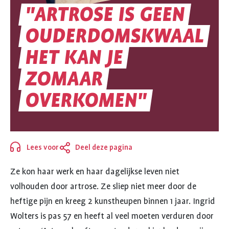
"ARTROSE
IS
GEEN
OUDERDOMSKWAAL
HET
KAN
JE
"ARTROSE
ZOMAAR
IS
OVERKOMEN"
GEEN
OUDERDOMSKWAAL
Lees voor
Deel deze pagina
HET
Sluiten
Ze kon haar werk en haar dagelijkse leven niet
KAN
volhouden door artrose. Ze sliep niet meer door de
JE
heftige pijn en kreeg 2 kunstheupen binnen 1 jaar. Ingrid
ZOMAAR
Wolters is pas 57 en heeft al veel moeten verduren door