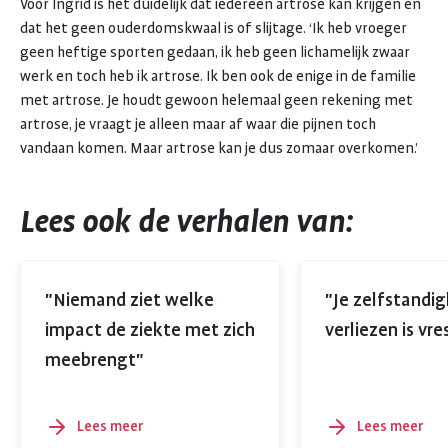
Voor Ingrid is het duidelijk dat iedereen artrose kan krijgen en
dat het geen ouderdomskwaal is of slijtage. ‘Ik heb vroeger
geen heftige sporten gedaan, ik heb geen lichamelijk zwaar
werk en toch heb ik artrose. Ik ben ook de enige in de familie
met artrose. Je houdt gewoon helemaal geen rekening met
artrose, je vraagt je alleen maar af waar die pijnen toch
vandaan komen. Maar artrose kan je dus zomaar overkomen.’
Lees ook de verhalen van:
"Niemand ziet welke
"Je zelfstandig
impact de ziekte met zich
verliezen is vre
meebrengt"
Lees meer
Lees meer
over
over