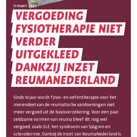
11 maart 2022
VERGOEDING
FYSIOTHERAPIE
NIET
VERDER
VERGOEDING
UITGEKLEED
DANKZIJ
INZET
FYSIOTHERAPIE
REUMANEDERLAND
NIET
VERDER
Sinds 10 jaar wordt fysio- en oefentherapie voor het
UITGEKLEED
merendeel van de reumatische aandoeningen niet
meer vergoed uit de basisverzekering. Voor een paar
DANKZIJ
zeldzame vormen van reuma bleef dit nog wel
vergoed, zoals SLE, het syndroom van Sjögren en
INZET
sclerodermie. Dankzij de inzet van ReumaNederland is