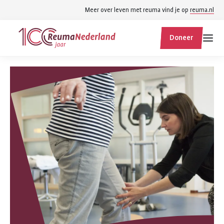
Spring
Spring
Meer over leven met reuma vind je op
reuma.nl
naar
naar
ReumaNederland
hoofdinhoud
footer
Doneer
homepage
navigatie
Zoek
Zoek
binnen
reumanederland.nl