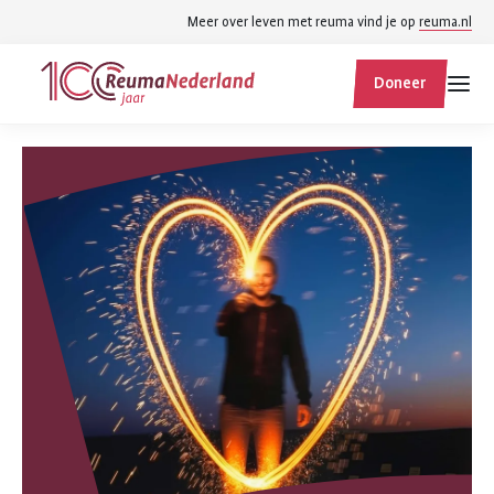
Spring
Spring
Meer over leven met reuma vind je op
reuma.nl
naar
naar
ReumaNederland
hoofdinhoud
footer
Doneer
homepage
navigatie
Zoek
Zoek
binnen
reumanederland.nl