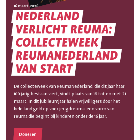
16 maart 2026
NEDERLAND
VERLICHT
REUMA:
COLLECTEWEEK
NEDERLAND
REUMANEDERLAND
VERLICHT
VAN
START
REUMA:
COLLECTEWEEK
De collecteweek van ReumaNederland, die dit jaar haar
100 jarig bestaan viert, vindt plaats van 16 tot en met 21
REUMANEDERLAND
maart. In dit jubileumjaar halen vrijwilligers door het
hele land geld op voor jeugdreuma, een vorm van
VAN
reuma die begint bij kinderen onder de 16 jaar.
START
Doneren