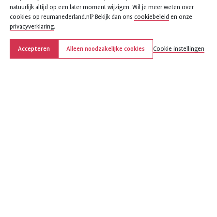
natuurlijk altijd op een later moment wijzigen. Wil je meer weten over
cookies op reumanederland.nl? Bekijk dan ons
cookiebeleid
en onze
privacyverklaring
.
Accepteren
Alleen noodzakelijke cookies
Cookie instellingen
Deel deze pagina
Deel
Deel
Deel
Deel
Deel
deze
deze
deze
deze
deze
pagina
pagina
pagina
pagina
pagina
op
op
op
via
via
Facebook
X
LinkedIn
WhatsApp
e-
(voorheen
mail
Over ReumaNederland
Twitter)