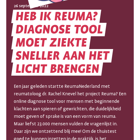
26 september 2022
HEB
IK
REUMA?
DIAGNOSE
TOOL
MOET
ZIEKTE
HEB
SNELLER
AAN
HET
IK
LICHT
BRENGEN
REUMA?
DIAGNOSE
Een jaar geleden startte ReumaNederland met
reumatoloog dr. Rachel Knevel het project Reuma? Een
TOOL
online diagnose tool voor mensen met beginnende
klachten aan spieren of gewrichten, die duidelijkheid
MOET
moet geven of sprake is van een vorm van reuma.
Maar liefst 23.000 mensen vulden de vragenlijst in.
ZIEKTE
Daar zijn we ontzettend blij mee! Om de thuistest
goed te kunnen inzetten in de praktijk, is het