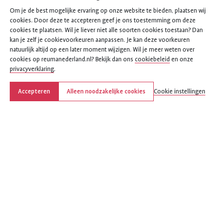
Om je de best mogelijke ervaring op onze website te bieden, plaatsen wij
cookies. Door deze te accepteren geef je ons toestemming om deze
cookies te plaatsen. Wil je liever niet alle soorten cookies toestaan? Dan
kan je zelf je cookievoorkeuren aanpassen. Je kan deze voorkeuren
natuurlijk altijd op een later moment wijzigen. Wil je meer weten over
cookies op reumanederland.nl? Bekijk dan ons
cookiebeleid
en onze
privacyverklaring
.
Accepteren
Alleen noodzakelijke cookies
Cookie instellingen
Deel deze pagina
Deel
Deel
Deel
Deel
Deel
deze
deze
deze
deze
deze
pagina
pagina
pagina
pagina
pagina
op
op
op
via
via