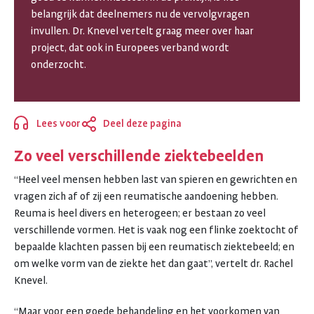
SNELLER
belangrijk dat deelnemers nu de vervolgvragen
AAN
invullen. Dr. Knevel vertelt graag meer over haar
project, dat ook in Europees verband wordt
HET
onderzocht.
LICHT
BRENGEN
Lees voor
Deel deze pagina
Sluiten
Zo veel verschillende ziektebeelden
“Heel veel mensen hebben last van spieren en gewrichten en
vragen zich af of zij een reumatische aandoening hebben.
Reuma is heel divers en heterogeen; er bestaan zo veel
verschillende vormen. Het is vaak nog een flinke zoektocht of
bepaalde klachten passen bij een reumatisch ziektebeeld; en
om welke vorm van de ziekte het dan gaat”, vertelt dr. Rachel
Knevel.
“Maar voor een goede behandeling en het voorkomen van