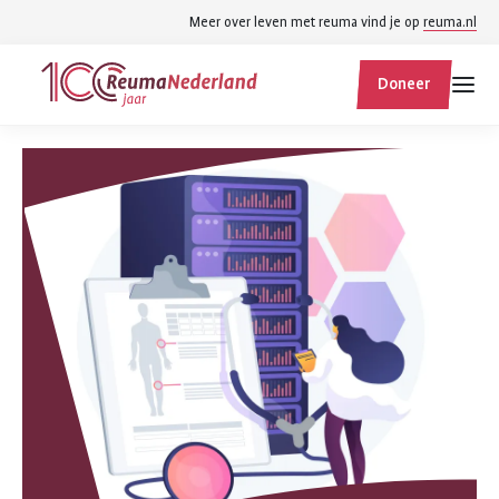
Spring
Spring
Meer over leven met reuma vind je op
reuma.nl
naar
naar
ReumaNederland
hoofdinhoud
footer
Doneer
homepage
navigatie
Zoek
Zoek
binnen
reumanederland.nl