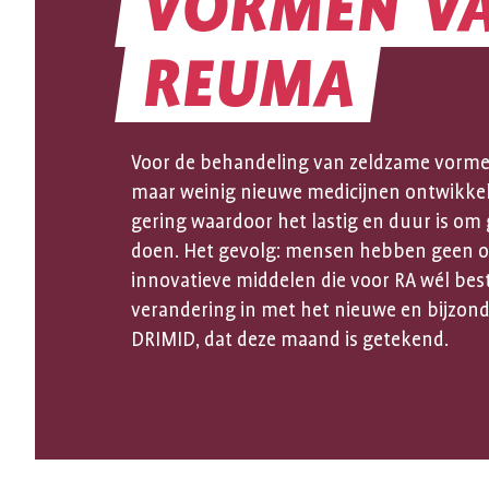
DE
VORMEN
V
HANDEN
REUMA
INEEN
Voor de behandeling van zeldzame vorm
maar weinig nieuwe medicijnen ontwikkeld
VOOR
gering waardoor het lastig en duur is om 
doen. Het gevolg: mensen hebben geen o
innovatieve middelen die voor RA wél bes
ZELDZAME
verandering in met het nieuwe en bijzo
DRIMID, dat deze maand is getekend.
VORMEN
VAN