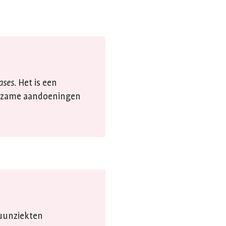
ases
. Het is een
ldzame aandoeningen
muunziekten