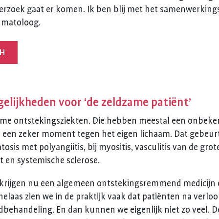
derzoek gaat er komen. Ik ben blij met het samenwerkin
eumatoloog.
CH
lijkheden voor ‘de zeldzame patiënt’
ame ontstekingsziekten. Die hebben meestal een onbeke
 een zeker moment tegen het eigen lichaam. Dat gebeurt 
osis met polyangiitis, bij myositis, vasculitis van de gro
et en systemische sclerose.
n krijgen nu een algemeen ontstekingsremmend medicijn 
elaas zien we in de praktijk vaak dat patiënten na verloo
dbehandeling. En dan kunnen we eigenlijk niet zo veel