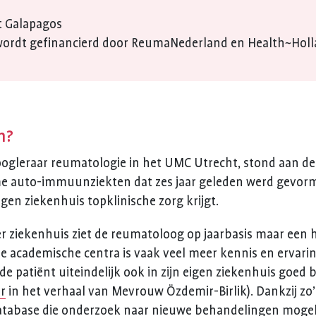
t Galapagos
ordt gefinancierd door ReumaNederland en Health~Holl
n?
hoogleraar reumatologie in het UMC Utrecht, stond aan de
e auto-immuunziekten dat zes jaar geleden werd gevormd
eigen ziekenhuis topklinische zorg krijgt.
er ziekenhuis ziet de reumatoloog op jaarbasis maar ee
 academische centra is vaak veel meer kennis en ervarin
de patiënt uiteindelijk ook in zijn eigen ziekenhuis goe
er
in het verhaal van Mevrouw Özdemir-Birlik). Dankzij zo
atabase die onderzoek naar nieuwe behandelingen mogel