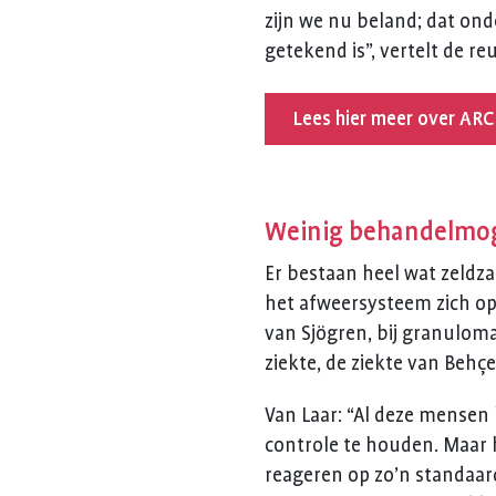
zijn we nu beland; dat on
getekend is”, vertelt de r
Lees hier meer over AR
Weinig behandelmoge
Er bestaan heel wat zeldz
het afweersysteem zich op
van Sjögren, bij granulomat
ziekte, de ziekte van Behç
Van Laar: “Al deze mense
controle te houden. Maar h
reageren op zo’n standaar