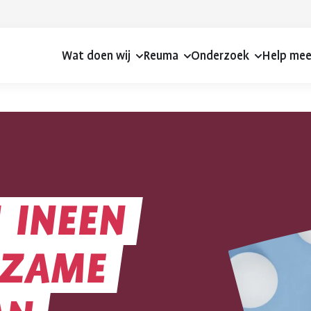
Wat doen wij
Reuma
Onderzoek
Help me
N
INEEN
DZAME