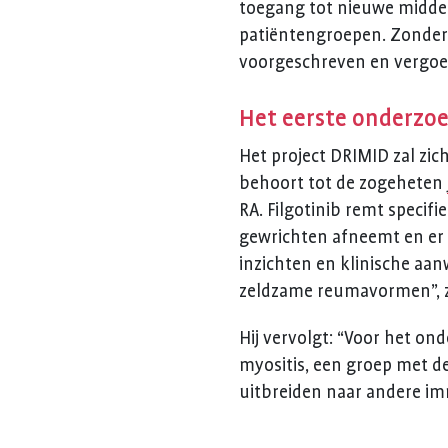
toegang tot nieuwe middele
patiëntengroepen. Zonder 
voorgeschreven en vergoed 
Het eerste onderzoek
Het project DRIMID zal zic
behoort tot de zogeheten
RA. Filgotinib remt specifi
gewrichten afneemt en er 
inzichten en klinische aan
zeldzame reumavormen”, z
Hij vervolgt: “Voor het o
myositis, een groep met de
uitbreiden naar andere i