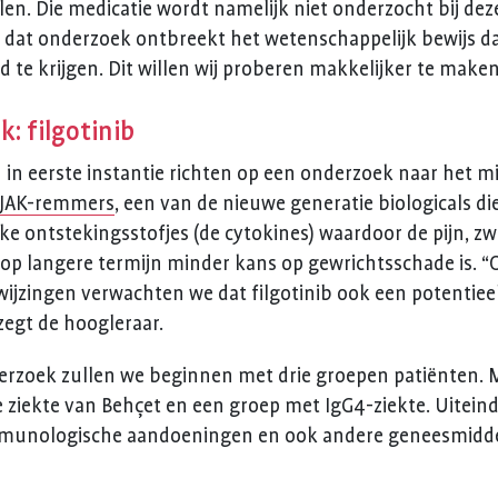
n. Die medicatie wordt namelijk niet onderzocht bij dez
dat onderzoek ontbreekt het wetenschappelijk bewijs da
te krijgen. Dit willen wij proberen makkelijker te maken
: filgotinib
h in eerste instantie richten op een onderzoek naar het mi
JAK-remmers
, een van de nieuwe generatie biologicals d
eke ontstekingsstofjes (de cytokines) waardoor de pijn, zw
op langere termijn minder kans op gewrichtsschade is. “
wijzingen verwachten we dat filgotinib ook een potentieel 
egt de hoogleraar.
nderzoek zullen we beginnen met drie groepen patiënten
 ziekte van Behçet en een groep met IgG4-ziekte. Uiteinde
mmunologische aandoeningen en ook andere geneesmidde