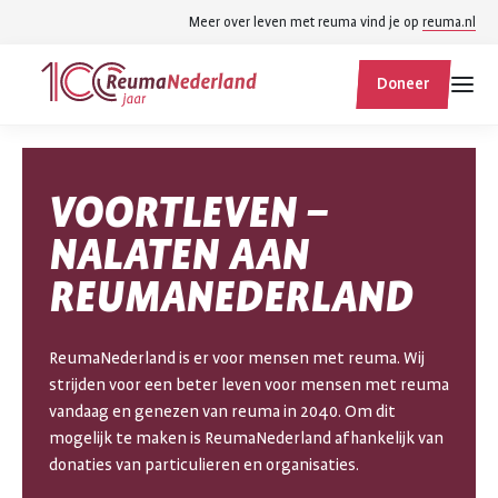
Spring
Spring
Meer over leven met reuma vind je op
reuma.nl
naar
naar
ReumaNederland
hoofdinhoud
footer
Doneer
homepage
navigatie
Zoek
Zoek
VOORTLEVEN –
binnen
reumanederland.nl
NALATEN AAN
REUMANEDERLAND
ReumaNederland is er voor mensen met reuma. Wij
strijden voor een beter leven voor mensen met reuma
vandaag en genezen van reuma in 2040. Om dit
mogelijk te maken is ReumaNederland afhankelijk van
donaties van particulieren en organisaties.