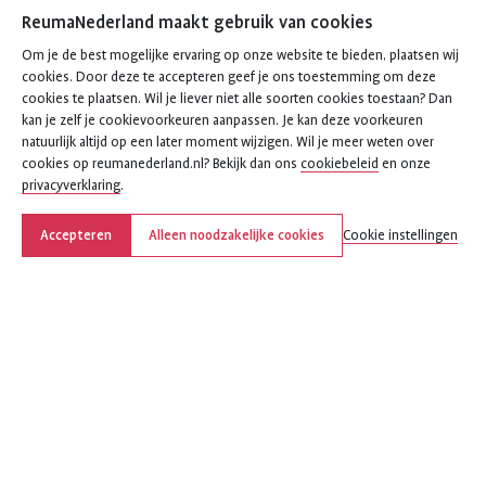
ReumaNederland maakt gebruik van cookies
Om je de best mogelijke ervaring op onze website te bieden, plaatsen wij
cookies. Door deze te accepteren geef je ons toestemming om deze
cookies te plaatsen. Wil je liever niet alle soorten cookies toestaan? Dan
kan je zelf je cookievoorkeuren aanpassen. Je kan deze voorkeuren
natuurlijk altijd op een later moment wijzigen. Wil je meer weten over
cookies op reumanederland.nl? Bekijk dan ons
cookiebeleid
en onze
privacyverklaring
.
Accepteren
Alleen noodzakelijke cookies
Cookie instellingen
Deel deze pagina
Deel
Deel
Deel
Deel
Deel
deze
deze
deze
deze
deze
pagina
pagina
pagina
pagina
pagina