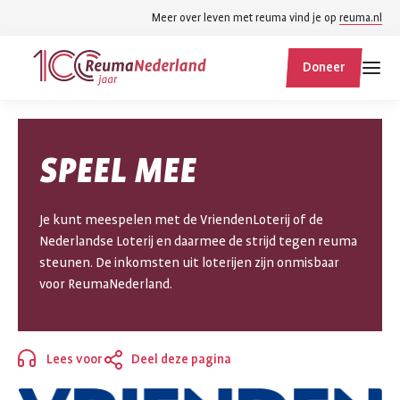
Spring
Spring
Meer over leven met reuma vind je op
reuma.nl
naar
naar
ReumaNederland
hoofdinhoud
footer
Doneer
homepage
navigatie
Zoek
Zoek
SPEEL MEE
binnen
reumanederland.nl
Je kunt meespelen met de VriendenLoterij of de
Nederlandse Loterij en daarmee de strijd tegen reuma
steunen. De inkomsten uit loterijen zijn onmisbaar
voor ReumaNederland.
Lees voor
Deel deze pagina
Sluiten