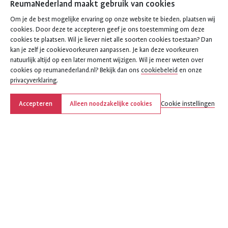
ReumaNederland maakt gebruik van cookies
Om je de best mogelijke ervaring op onze website te bieden, plaatsen wij
cookies. Door deze te accepteren geef je ons toestemming om deze
cookies te plaatsen. Wil je liever niet alle soorten cookies toestaan? Dan
kan je zelf je cookievoorkeuren aanpassen. Je kan deze voorkeuren
natuurlijk altijd op een later moment wijzigen. Wil je meer weten over
cookies op reumanederland.nl? Bekijk dan ons
cookiebeleid
en onze
privacyverklaring
.
Accepteren
Alleen noodzakelijke cookies
Cookie instellingen
Deel deze pagina
Deel
Deel
Deel
Deel
Deel
deze
deze
deze
deze
deze
pagina
pagina
pagina
pagina
pagina