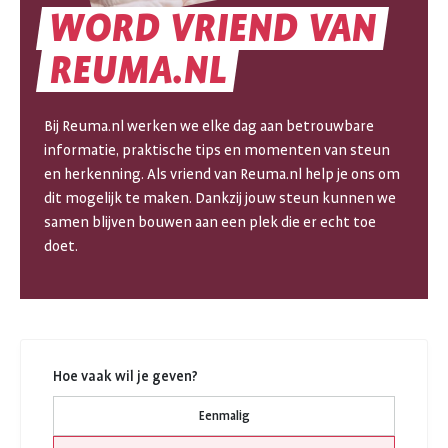
WORD
VRIEND
VAN
WORD
REUMA.NL
VRIEND
Bij Reuma.nl werken we elke dag aan betrouwbare
VAN
informatie, praktische tips en momenten van steun
en herkenning. Als vriend van Reuma.nl help je ons om
REUMA.NL
dit mogelijk te maken. Dankzij jouw steun kunnen we
samen blijven bouwen aan een plek die er echt toe
doet.
Hoe vaak wil je geven?
Eenmalig