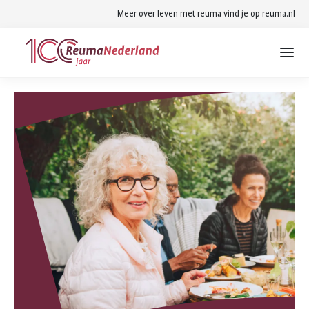
Spring
Spring
Meer over leven met reuma vind je op
reuma.nl
naar
naar
ReumaNederland
hoofdinhoud
footer
homepage
navigatie
Zoek
Zoek
binnen
reumanederland.nl