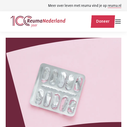
Spring
Spring
Meer over leven met reuma vind je op
reuma.nl
naar
naar
ReumaNederland
hoofdinhoud
footer
Doneer
homepage
navigatie
Zoek
Zoek
binnen
reumanederland.nl