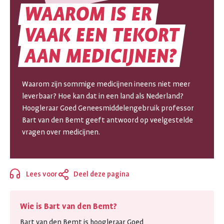
WAAROM
IS
ER
VAAK
EEN
TEKORT
WAAROM
AAN
MEDICIJNEN?
IS
ER
Waarom zijn sommige medicijnen ineens niet meer
leverbaar? Hoe kan dat in een land als Nederland?
VAAK
Hoogleraar Goed Geneesmiddelengebruik professor
Bart van den Bemt geeft antwoord op veelgestelde
EEN
vragen over medicijnen.
TEKORT
AAN
Lees voor
Deel deze pagina
Sluiten
MEDICIJNEN?
Wie is Bart van den Bemt?
Bart van den Bemt is hoogleraar Goed