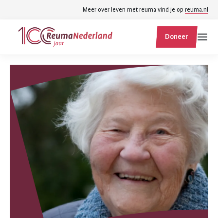
Spring
Spring
Meer over leven met reuma vind je op
reuma.nl
naar
naar
ReumaNederland
hoofdinhoud
footer
Doneer
homepage
navigatie
Zoek
Zoek
binnen
reumanederland.nl