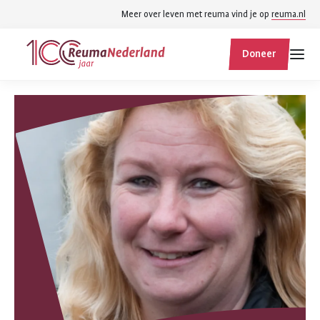
Spring
Spring
Meer over leven met reuma vind je op
reuma.nl
naar
naar
ReumaNederland
hoofdinhoud
footer
Doneer
homepage
navigatie
Zoek
Zoek
binnen
reumanederland.nl