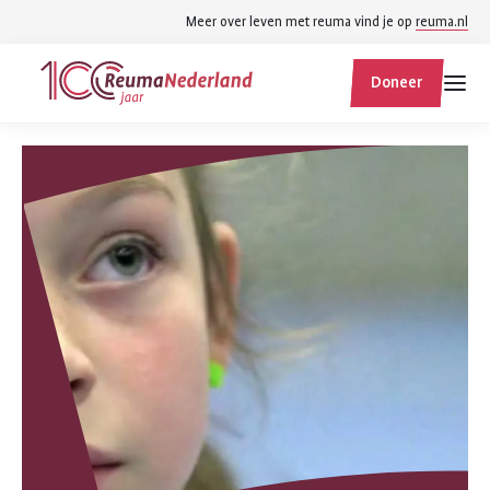
Spring
Spring
Meer over leven met reuma vind je op
reuma.nl
naar
naar
ReumaNederland
hoofdinhoud
footer
Doneer
homepage
navigatie
Zoek
Zoek
binnen
reumanederland.nl