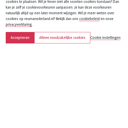
cookies te plaatsen. Wil je liever niet alle soorten cookies toestaan? Dan
kan je zelf je cookievoorkeuren aanpassen. Je kan deze voorkeuren
natuurlijk altijd op een later moment wijzigen. Wil je meer weten over
cookies op reumanederland.nl? Bekijk dan ons
cookiebeleid
en onze
privacyverklaring
.
Accepteren
Alleen noodzakelijke cookies
Cookie instellingen
Deel deze pagina
Deel
Deel
Deel
Deel
Deel
deze
deze
deze
deze
deze
pagina
pagina
pagina
pagina
pagina
op
op
op
via
via
Facebook
X
LinkedIn
WhatsApp
e-
(voorheen
mail
Over ReumaNederland