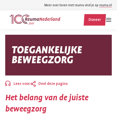
Spring
Spring
Meer over leven met reuma vind je op
reuma.nl
naar
naar
ReumaNederland
hoofdinhoud
footer
Doneer
homepage
navigatie
Zoek
Zoek
TOEGANKELIJKE
binnen
reumanederland.nl
BEWEEGZORG
Lees voor
Deel deze pagina
Sluiten
Het belang van de juiste
beweegzorg