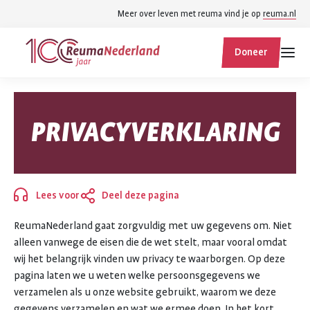
Spring
Spring
Meer over leven met reuma vind je op
reuma.nl
naar
naar
ReumaNederland
hoofdinhoud
footer
Doneer
homepage
navigatie
Zoek
Zoek
PRIVACYVERKLARING
binnen
reumanederland.nl
Lees voor
Deel deze pagina
Sluiten
ReumaNederland gaat zorgvuldig met uw gegevens om. Niet
alleen vanwege de eisen die de wet stelt, maar vooral omdat
wij het belangrijk vinden uw privacy te waarborgen. Op deze
pagina laten we u weten welke persoonsgegevens we
verzamelen als u onze website gebruikt, waarom we deze
gegevens verzamelen en wat we ermee doen. In het kort