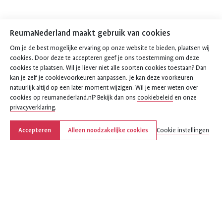
ReumaNederland maakt gebruik van cookies
Om je de best mogelijke ervaring op onze website te bieden, plaatsen wij
cookies. Door deze te accepteren geef je ons toestemming om deze
cookies te plaatsen. Wil je liever niet alle soorten cookies toestaan? Dan
kan je zelf je cookievoorkeuren aanpassen. Je kan deze voorkeuren
natuurlijk altijd op een later moment wijzigen. Wil je meer weten over
cookies op reumanederland.nl? Bekijk dan ons
cookiebeleid
en onze
privacyverklaring
.
Accepteren
Alleen noodzakelijke cookies
Cookie instellingen
Deel deze pagina
Deel
Deel
Deel
Deel
Deel