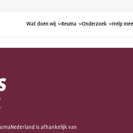
Wat doen wij
Reuma
Onderzoek
Help me
S
R
eumaNederland is afhankelijk van