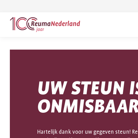
Spring
Spring
naar
naar
ReumaNederland
hoofdinhoud
footer
homepage
navigatie
Zoek
binnen
reumanederland.nl
UW STEUN I
ONMISBAA
Hartelijk dank voor uw gegeven steun! R