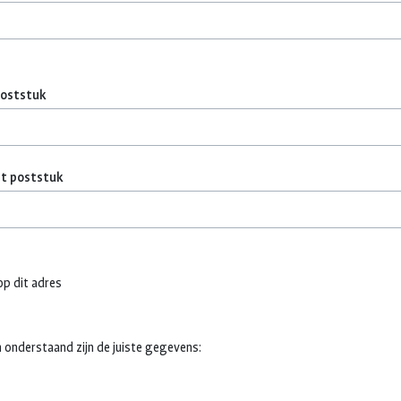
poststuk
et poststuk
p dit adres
 onderstaand zijn de juiste gegevens: