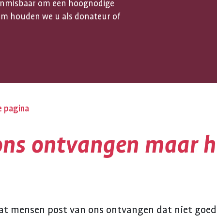
jn onmisbaar om een hoognodige
om houden we u als donateur of
e pagina
ons ontvangen maar h
dat mensen post van ons ontvangen dat niet goed