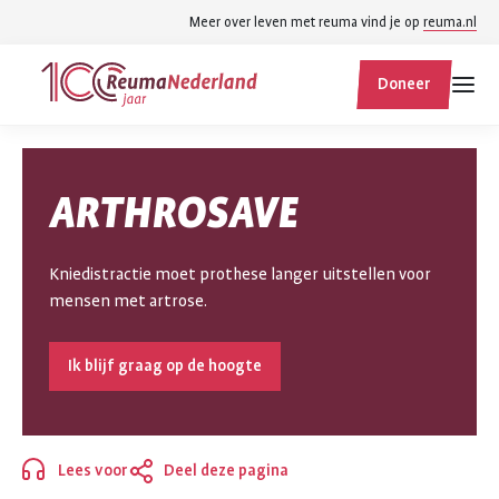
Spring
Spring
Meer over leven met reuma vind je op
reuma.nl
naar
naar
ReumaNederland
hoofdinhoud
footer
Doneer
homepage
navigatie
Zoek
Zoek
ARTHROSAVE
binnen
reumanederland.nl
Kniedistractie moet prothese langer uitstellen voor
mensen met artrose.
Ik blijf graag op de hoogte
Lees voor
Deel deze pagina
Sluiten