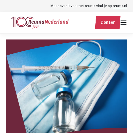
Spring
Spring
Meer over leven met reuma vind je op
reuma.nl
naar
naar
ReumaNederland
hoofdinhoud
footer
Doneer
homepage
navigatie
Zoek
Zoek
binnen
reumanederland.nl