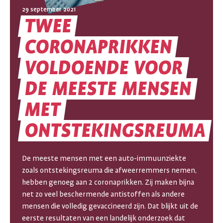
29 september 2021
TWEE
CORONAPRIKKEN
VOLDOENDE
VOOR
TWEE
DE
MEESTE
MENSEN
MET
CORONAPRIKKEN
ONTSTEKINGSREUMA
VOLDOENDE
VOOR
De meeste mensen met een auto-immuunziekte
DE
zoals ontstekingsreuma die afweerremmers nemen,
hebben genoeg aan 2 coronaprikken. Zij maken bijna
MEESTE
net zo veel beschermende antistoffen als andere
mensen die volledig gevaccineerd zijn. Dat blijkt uit de
MENSEN
eerste resultaten van een landelijk onderzoek dat