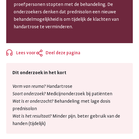
proefpersonen stopten met de behandeling. De
BIJ
onderzoekers denken dat prednisolon een nieuwe
MENSEN
behandelmogelijkheid is om tijdelijk de klachten van
handartrose te verminderen.
MET
HANDARTROSE
Lees voor
Deel deze pagina
Sluiten
Dit onderzoek in het kort
Vorm van reuma?
Handartrose
Soort onderzoek?
Medicijnonderzoek bij patiënten
Wat is er onderzocht?
Behandeling met lage dosis
prednisolon
Wat is het resultaat?
Minder pijn, beter gebruik van de
handen (tijdelijk)