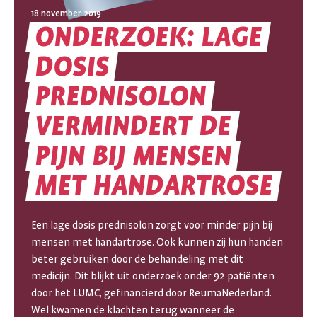
18 november 2019
ONDERZOEK:
LAGE
DOSIS
PREDNISOLON
ONDERZOEK:
VERMINDERT
DE
PIJN
BIJ
MENSEN
LAGE
MET
HANDARTROSE
DOSIS
PREDNISOLON
Een lage dosis prednisolon zorgt voor minder pijn bij
VERMINDERT
mensen met handartrose. Ook kunnen zij hun handen
beter gebruiken door de behandeling met dit
DE
medicijn. Dit blijkt uit onderzoek onder 92 patiënten
door het LUMC, gefinancierd door ReumaNederland.
PIJN
Wel kwamen de klachten terug wanneer de