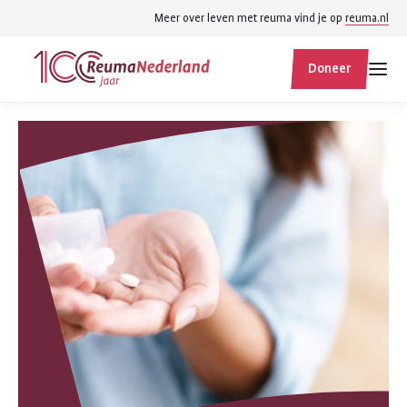
Spring
Spring
Meer over leven met reuma vind je op
reuma.nl
naar
naar
ReumaNederland
hoofdinhoud
footer
Doneer
homepage
navigatie
Zoek
Zoek
binnen
reumanederland.nl