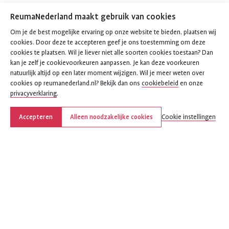
ReumaNederland maakt gebruik van cookies
Om je de best mogelijke ervaring op onze website te bieden, plaatsen wij
cookies. Door deze te accepteren geef je ons toestemming om deze
cookies te plaatsen. Wil je liever niet alle soorten cookies toestaan? Dan
kan je zelf je cookievoorkeuren aanpassen. Je kan deze voorkeuren
natuurlijk altijd op een later moment wijzigen. Wil je meer weten over
cookies op reumanederland.nl? Bekijk dan ons
cookiebeleid
en onze
privacyverklaring
.
Accepteren
Alleen noodzakelijke cookies
Cookie instellingen
Deel deze pagina
Deel
Deel
Deel
Deel
Deel
deze
deze
deze
deze
deze