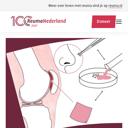
Spring
Spring
Meer over leven met reuma vind je op
reuma.nl
naar
naar
ReumaNederland
hoofdinhoud
footer
Doneer
homepage
navigatie
Zoek
Zoek
binnen
reumanederland.nl