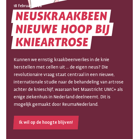
18 februari 2026
NEUSKRAAKBEEN
NIEUWE
HOOP
BIJ
NEUSKRAAKBEEN
KNIEARTROSE
NIEUWE
HOOP
Kunnen we ernstig kraakbeenverlies in de knie
herstellen met cellen uit ... de eigen neus? Die
BIJ
revolutionaire vraag staat centraal in een nieuwe,
internationale studie naar de behandeling van artrose
KNIEARTROSE
achter de knieschijf, waaraan het Maastricht UMC+ als
enige ziekenhuis in Nederland deelneemt. Dit is
mogelijk gemaakt door ReumaNederland.
Ik wil op de hoogte blijven!