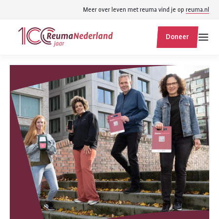
Spring
Spring
Meer over leven met reuma vind je op
reuma.nl
naar
naar
ReumaNederland
hoofdinhoud
footer
Doneer
homepage
navigatie
Zoek
Zoek
binnen
reumanederland.nl