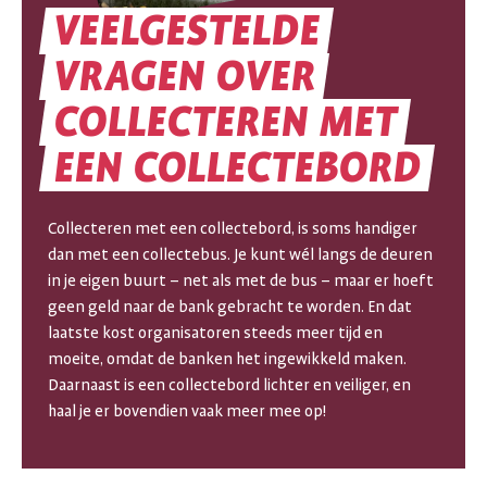
VEELGESTELDE
VRAGEN
OVER
VEELGESTELDE
COLLECTEREN
MET
EEN
COLLECTEBORD
VRAGEN
OVER
Collecteren met een collectebord, is soms handiger
COLLECTEREN
dan met een collectebus. Je kunt wél langs de deuren
in je eigen buurt – net als met de bus – maar er hoeft
MET
geen geld naar de bank gebracht te worden. En dat
laatste kost organisatoren steeds meer tijd en
EEN
moeite, omdat de banken het ingewikkeld maken.
Daarnaast is een collectebord lichter en veiliger, en
COLLECTEBORD
haal je er bovendien vaak meer mee op!