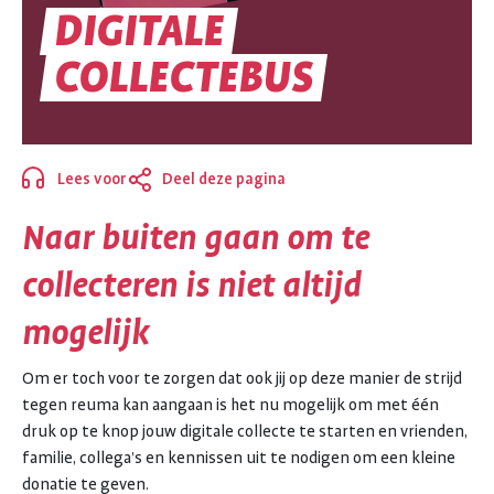
DIGITALE
DIGITALE
COLLECTEBUS
COLLECTEBUS
Lees voor
Deel deze pagina
Sluiten
Naar buiten gaan om te
collecteren is niet altijd
mogelijk
Om er toch voor te zorgen dat ook jij op deze manier de strijd
tegen reuma kan aangaan is het nu mogelijk om met één
druk op te knop jouw digitale collecte te starten en vrienden,
familie, collega’s en kennissen uit te nodigen om een kleine
donatie te geven.