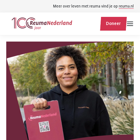
Spring
Spring
Meer over leven met reuma vind je op
reuma.nl
naar
naar
ReumaNederland
hoofdinhoud
footer
Doneer
homepage
navigatie
Zoek
Zoek
binnen
reumanederland.nl