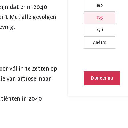
€10
zijn dat er in 2040
r 1. Met alle gevolgen
€25
eving.
€50
Anders
oor vól in te zetten op
e van artrose, naar
Doneer nu
atiënten in 2040