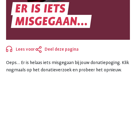
ER
IS
IETS
ER
MISGEGAAN…
IS
IETS
Lees voor
Deel deze pagina
Sluiten
MISGEGAAN…
Oeps… Er is helaas iets misgegaan bij jouw donatiepoging. Klik
nogmaals op het donatieverzoek en probeer het opnieuw.