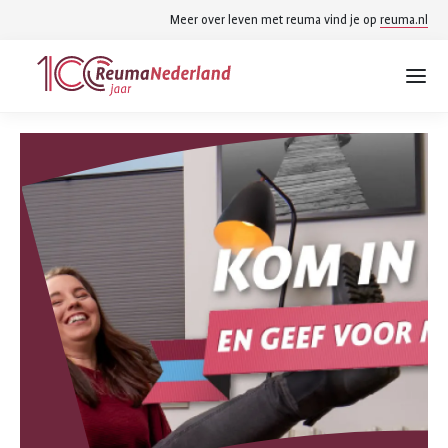
Spring
Spring
Meer over leven met reuma vind je op
reuma.nl
naar
naar
ReumaNederland
hoofdinhoud
footer
homepage
navigatie
Zoek
Zoek
binnen
reumanederland.nl