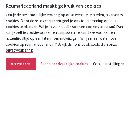
ReumaNederland maakt gebruik van cookies
Om je de best mogelijke ervaring op onze website te bieden, plaatsen wij
cookies. Door deze te accepteren geef je ons toestemming om deze
cookies te plaatsen. Wil je liever niet alle soorten cookies toestaan? Dan
kan je zelf je cookievoorkeuren aanpassen. Je kan deze voorkeuren
natuurlijk altijd op een later moment wijzigen. Wil je meer weten over
cookies op reumanederland.nl? Bekijk dan ons
cookiebeleid
en onze
privacyverklaring
.
Accepteren
Alleen noodzakelijke cookies
Cookie instellingen
Deel deze pagina
Deel
Deel
Deel
Deel
Deel
deze
deze
deze
deze
deze
pagina
pagina
pagina
pagina
pagina