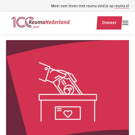
Spring
Spring
Meer over leven met reuma vind je op
reuma.nl
naar
naar
ReumaNederland
hoofdinhoud
footer
Doneer
homepage
navigatie
Zoek
Zoek
binnen
reumanederland.nl