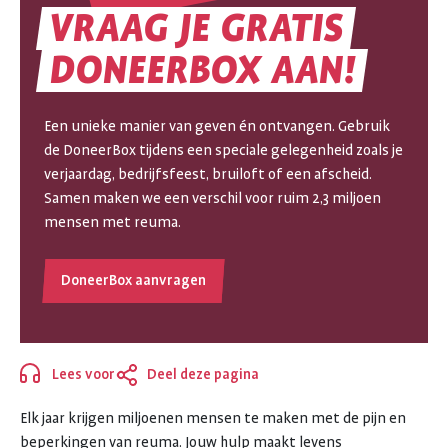
VRAAG
JE
GRATIS
VRAAG
DONEERBOX
AAN!
JE
Een unieke manier van geven én ontvangen. Gebruik
GRATIS
de DoneerBox tijdens een speciale gelegenheid zoals je
verjaardag, bedrijfsfeest, bruiloft of een afscheid.
DONEERBOX
Samen maken we een verschil voor ruim 2,3 miljoen
mensen met reuma.
AAN!
DoneerBox aanvragen
Lees voor
Deel deze pagina
Sluiten
Elk jaar krijgen miljoenen mensen te maken met de pijn en
beperkingen van reuma. Jouw hulp maakt levens