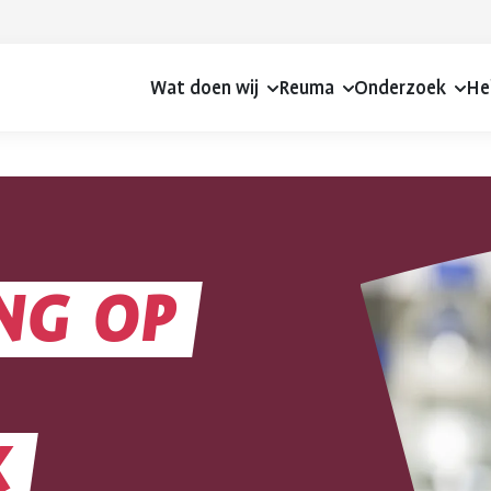
Wat doen wij
Reuma
Onderzoek
He
NG
OP
NG
K