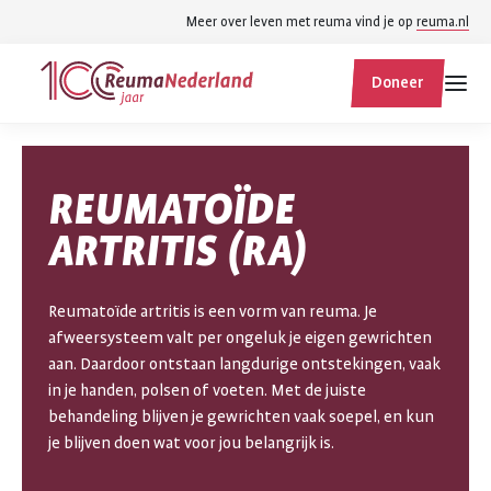
Spring
Spring
Meer over leven met reuma vind je op
reuma.nl
naar
naar
ReumaNederland
hoofdinhoud
footer
Doneer
homepage
navigatie
Zoek
Zoek
REUMATOÏDE
binnen
reumanederland.nl
ARTRITIS (RA)
Reumatoïde artritis is een vorm van reuma. Je
afweersysteem valt per ongeluk je eigen gewrichten
aan. Daardoor ontstaan langdurige ontstekingen, vaak
in je handen, polsen of voeten. Met de juiste
behandeling blijven je gewrichten vaak soepel, en kun
je blijven doen wat voor jou belangrijk is.