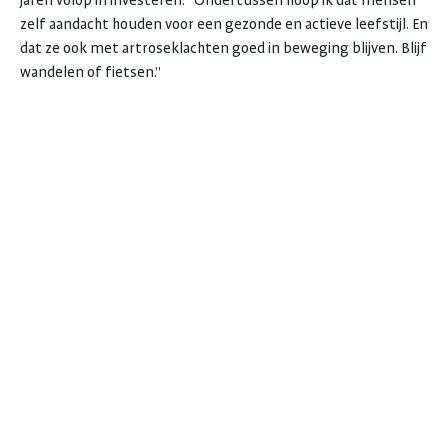
jaren volop in investeren. “Ondertussen hoop ik dat mensen
zelf aandacht houden voor een gezonde en actieve leefstijl. En
dat ze ook met artroseklachten goed in beweging blijven. Blijf
wandelen of fietsen.”