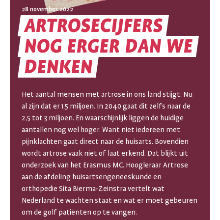
28 november 2022
ARTROSECIJFERS
NOG
ERGER
DAN
WE
ARTROSECIJFERS
DENKEN
NOG
ERGER
Het aantal mensen met artrose in ons land stijgt. Nu
al zijn dat er 1,5 miljoen. In 2040 gaat dit zelfs naar de
DAN
2,5 tot 3 miljoen. En waarschijnlijk liggen de huidige
aantallen nog wel hoger. Want niet iedereen met
WE
pijnklachten gaat direct naar de huisarts. Bovendien
wordt artrose vaak niet of laat erkend. Dat blijkt uit
DENKEN
onderzoek van het Erasmus MC. Hoogleraar Artrose
aan de afdeling huisartsengeneeskunde en
orthopedie Sita Bierma-Zeinstra vertelt wat
Nederland te wachten staat en wat er moet gebeuren
om de golf patiënten op te vangen.