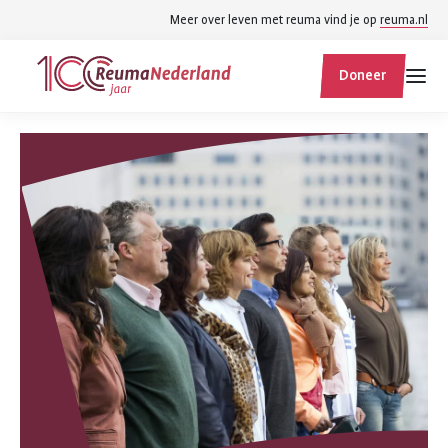
Spring
Spring
Meer over leven met reuma vind je op
reuma.nl
naar
naar
ReumaNederland
hoofdinhoud
footer
Doneer
homepage
navigatie
Zoek
Zoek
binnen
reumanederland.nl